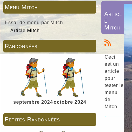
Menu Mitch
Articl
e
Essai de menu par Mitch
Mitch
Article Mitch
Randonnées
Ceci
est un
article
pour
tester le
menu
de
septembre 2024
octobre 2024
Mitch
Petites Randonnées