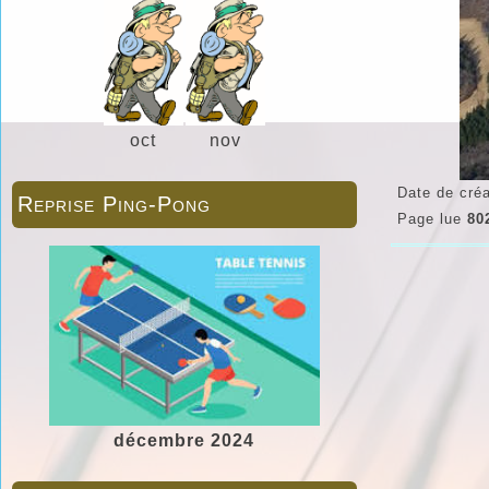
oct
nov
Date de créa
Reprise Ping-Pong
Page lue
80
décembre 2024